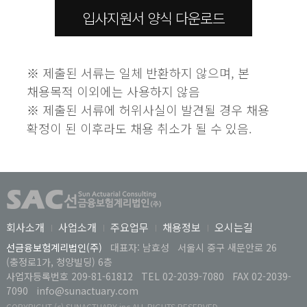
입사지원서 양식 다운로드
※ 제출된 서류는 일체 반환하지 않으며, 본
채용목적 이외에는 사용하지 않음
※ 제출된 서류에 허위사실이 발견될 경우 채용
확정이 된 이후라도 채용 취소가 될 수 있음.
회사소개
사업소개
주요업무
채용정보
오시는길
선금융보험계리법인(주)
대표자: 남효성
서울시 중구 새문안로 26
(충정로1가, 청양빌딩) 6층
사업자등록번호 209-81-61812
TEL 02-2039-7080
FAX 02-2039-
7090
info@sunactuary.com
COPYRIGHT (c) SUNACTUARY inc ALL RIGHTS RESERVED